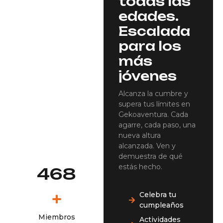
todas las
edades.
Escalada
para los
más
jóvenes
Alcanza la cumbre y
supera tus límites en
Gekoaventura. Cada
agarre, cada paso, una
nueva altura
alcanzada. Ven y
demuestra de qué
estás hecho.
468
+
Celebra tu
cumpleaños
Miembros
Actividades