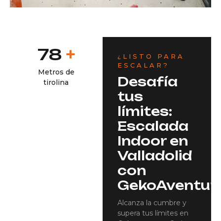
+
80
¿LISTO PARA
ESCALAR?
Metros de
Desafía
tirolina
tus
límites:
Escalada
Indoor en
Valladolid
con
GekoAventur
Alcanza la cumbre y
supera tus límites en