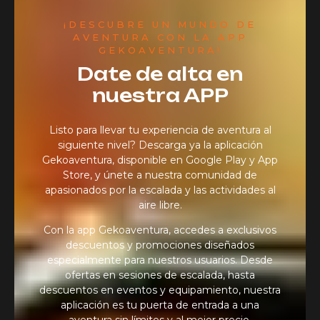
¡DESCUBRE UN MUNDO DE
AVENTURA CON LA APP
GEKOAVENTURA!
Date de alta en
nuestra APP
Listo para llevar tu experiencia de aventura al
siguiente nivel? Descarga ya la aplicación
Gekoaventura, disponible en Google Play y App
Store, y únete a nuestra comunidad de
apasionados por la escalada y las actividades al
aire libre.
Con la app Gekoaventura, accedes a exclusivos
descuentos y promociones diseñados
especialmente para nuestros usuarios. Desde
ofertas en sesiones de escalada, hasta
descuentos en eventos y equipamiento, nuestra
aplicación es tu puerta de entrada a una