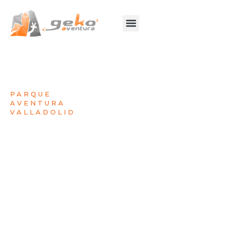
PARQUE
AVENTURA
VALLADOLID
PLAY STORE
APP STORE
Servicios
de
Aventura
para
Todos